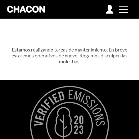
Estamos realizando tareas de mantenimiento. En breve
estaremos operativos de nuevo. Rogamos disculpen las
molestias.