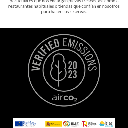
particulares que nos encargan piezas frescas, así como a
restaurantes habituales o tiendas que confían en nosotros
para hacer sus reservas.